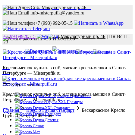
Спб. Макулатурный пр. 4Б
info-misterpufik@yandex.ru
+7 (993) 992-05-15
+7(993)9920515
|
Макулатурный пр. 4Б
|
Пн-Вс 11-
Пн-Сб 11.00-21.00
23
Кресло-мешок купить в спб, мягкие кресла-мешки в Санкт-
Петербурге — Misterpufik.ru
Кресла мешки
Кресло-мешок купить в спб, мягкие кресла-мешки в Санкт-
Кресло Груша XXL Премиум Однотонное
Петербурге — Misterpufik.ru
Кресло Мешок Груша XXL Премиум
Кресло Груша XXL Стандарт
Главная
Кресло Груша стандарт
Бескаркасное Кресло
Кресло Груша Стандарт
Груша Стандарт Желтая
Кресло Груша Детская
Кресло Лежак
Кресло Мат