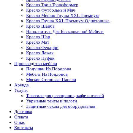
Кресло Трон Трансформер
Кресло Футбольный Мяч
Кресло Мешок Груша XXL Премиум
Кресло Груша XXL Премиум Однотонные
Кресло Шайба
Наполнитель Для Бескаркасной Мебели
Кресло Шар
Кресло Мат
Кресло Ферарри
Кресло Лежак
Кресло Пуфик
Производство мебели
Подушки Из Поролона
Мебель Из Поддонов
Мягкие Стеновые Панели
Аренда
Услуги
Текстиль для ресторанов, кафе и отелей
Укрывные тенты и пологи
Защитные чехлы для оборудования
Доставка
Оплата
О нас
Контакты