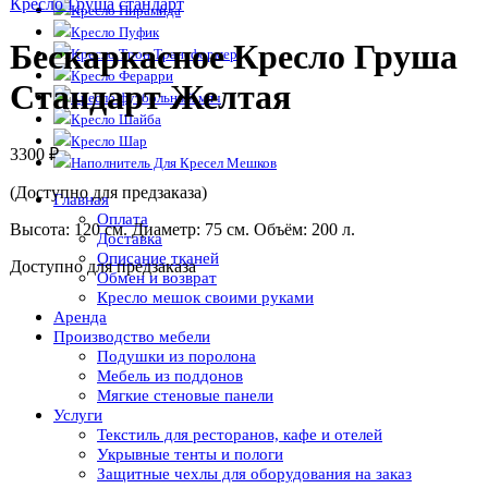
Кресло Груша стандарт
Кресло Пирамида
Кресло Пуфик
Бескаркасное Кресло Груша
Кресло Трон Трансформер
Кресло Ферарри
Стандарт Желтая
Кресло футбольный мяч
Кресло Шайба
Кресло Шар
3300
₽
Наполнитель Для Кресел Мешков
(Доступно для предзаказа)
Главная
Оплата
Высота: 120 см. Диаметр: 75 см. Объём: 200 л.
Доставка
Описание тканей
Доступно для предзаказа
Обмен и возврат
Кресло мешок своими руками
Аренда
Производство мебели
Подушки из поролона
Мебель из поддонов
Мягкие стеновые панели
Услуги
Текстиль для ресторанов, кафе и отелей
Укрывные тенты и пологи
Защитные чехлы для оборудования на заказ