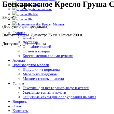
Бескаркасное Кресло Груша С
Кресло Ферарри
Кресло футбольный мяч
Кресло Шайба
3300
₽
Кресло Шар
Наполнитель Для Кресел Мешков
(Доступно для предзаказа)
Главная
Высота: 120 см. Диаметр: 75 см. Объём: 200 л.
Оплата
Доставка
Доступно для предзаказа
Описание тканей
Обмен и возврат
Кресло мешок своими руками
Аренда
Производство мебели
Подушки из поролона
Мебель из поддонов
Мягкие стеновые панели
Услуги
Текстиль для ресторанов, кафе и отелей
Укрывные тенты и пологи
Защитные чехлы для оборудования на заказ
Вопросы
О нас
Контакты