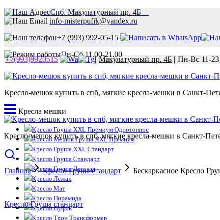
Спб. Макулатурный пр. 4Б
info-misterpufik@yandex.ru
+7 (993) 992-05-15
Пн-Сб 11.00-21.00
+7(993)9920515
|
Макулатурный пр. 4Б
|
Пн-Вс 11-23
Кресло-мешок купить в спб, мягкие кресла-мешки в Санкт-Пете
Кресла мешки
Кресло Груша XXL Премиум Однотонное
Кресло-мешок купить в спб, мягкие кресла-мешки в Санкт-Пете
Кресло Мешок Груша XXL Премиум
Кресло Груша XXL Стандарт
Кресло Груша Стандарт
Кресло Груша Детская
Главная
Кресло Груша стандарт
Бескаркасное Кресло Гру
Кресло Лежак
Кресло Мат
Кресло Пирамида
Кресло Груша стандарт
Кресло Пуфик
Кресло Трон Трансформер