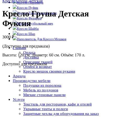
Кресло Груша Детская
Кресло Пирамида
Кресло Пуфик
Кресло Груша Детская
Кресло Трон Трансформер
Кресло Ферарри
Фуксия
Кресло футбольный мяч
Кресло Шайба
Кресло Шар
3000
₽
Наполнитель Для Кресел Мешков
(Доступно для предзаказа)
Главная
Оплата
Высота: 120 см. Диаметр: 60 см. Объём: 170 л.
Доставка
Описание тканей
Доступно для предзаказа
Обмен и возврат
Кресло мешок своими руками
Аренда
Производство мебели
Подушки из поролона
Мебель из поддонов
Мягкие стеновые панели
Услуги
Текстиль для ресторанов, кафе и отелей
Укрывные тенты и пологи
Защитные чехлы для оборудования на заказ