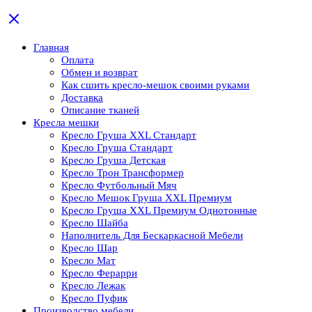
Главная
Оплата
Обмен и возврат
Как сшить кресло-мешок своими руками
Доставка
Описание тканей
Кресла мешки
Кресло Груша XXL Стандарт
Кресло Груша Cтандарт
Кресло Груша Детская
Кресло Трон Трансформер
Кресло Футбольный Мяч
Кресло Мешок Груша XXL Премиум
Кресло Груша XXL Премиум Однотонные
Кресло Шайба
Наполнитель Для Бескаркасной Мебели
Кресло Шар
Кресло Мат
Кресло Ферарри
Кресло Лежак
Кресло Пуфик
Производство мебели