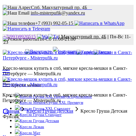
Спб. Макулатурный пр. 4Б
info-misterpufik@yandex.ru
+7 (993) 992-05-15
+7(993)9920515
|
Макулатурный пр. 4Б
|
Пн-Вс 11-
Пн-Сб 11.00-21.00
23
Кресло-мешок купить в спб, мягкие кресла-мешки в Санкт-
Петербурге — Misterpufik.ru
Кресла мешки
Кресло-мешок купить в спб, мягкие кресла-мешки в Санкт-
Кресло Груша XXL Премиум Однотонное
Петербурге — Misterpufik.ru
Кресло Мешок Груша XXL Премиум
Кресло Груша XXL Стандарт
Главная
Кресло Груша Детская
Кресло Груша Детская
Кресло Груша Стандарт
Фуксия
Кресло Груша Детская
Кресло Лежак
Кресло Мат