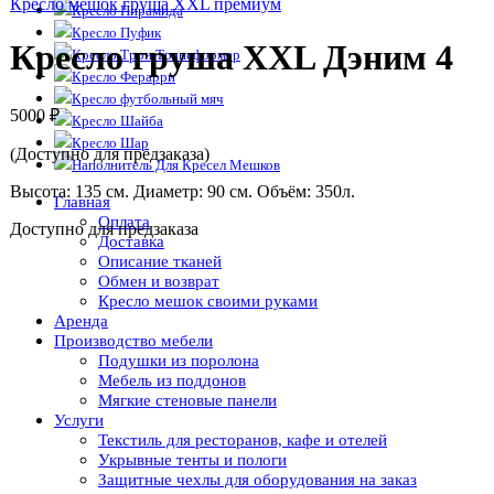
Кресло мешок груша XXL премиум
Кресло Пирамида
Кресло Пуфик
Кресло груша XXL Дэним 4
Кресло Трон Трансформер
Кресло Ферарри
Кресло футбольный мяч
5000
₽
Кресло Шайба
Кресло Шар
(Доступно для предзаказа)
Наполнитель Для Кресел Мешков
Высота: 135 см. Диаметр: 90 см. Объём: 350л.
Главная
Оплата
Доступно для предзаказа
Доставка
Описание тканей
Обмен и возврат
Кресло мешок своими руками
Аренда
Производство мебели
Подушки из поролона
Мебель из поддонов
Мягкие стеновые панели
Услуги
Текстиль для ресторанов, кафе и отелей
Укрывные тенты и пологи
Защитные чехлы для оборудования на заказ