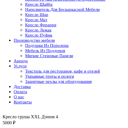
Кресло Шайба
Наполнитель Для Бескаркасной Мебели
Кресло Шар
Кресло Мат
Кресло Ферарри
Кресло Лежак
Кресло Пуфик
Производство мебели
Подушки Из Поролона
Мебель Из Поддонов
Мягкие Стеновые Панели
Аренда
Услуги
Текстиль для ресторанов, кафе и отелей
Укрывные тенты и пологи
Защитные чехлы для оборудования
Доставка
Оплата
О нас
Контакты
Кресло груша XXL Дэним 4
5000
₽