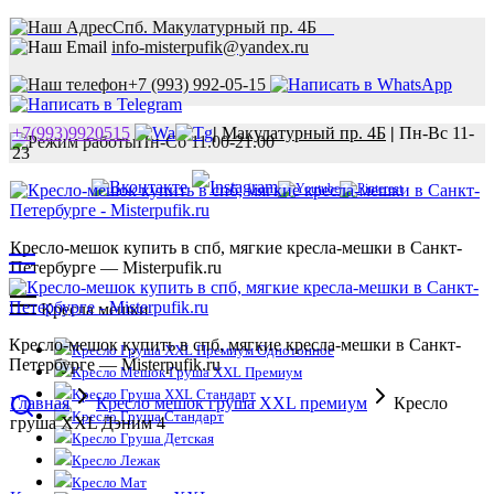
Спб. Макулатурный пр. 4Б
info-misterpufik@yandex.ru
+7 (993) 992-05-15
+7(993)9920515
|
Макулатурный пр. 4Б
|
Пн-Вс 11-
Пн-Сб 11.00-21.00
23
Кресло-мешок купить в спб, мягкие кресла-мешки в Санкт-
Петербурге — Misterpufik.ru
Кресла мешки
Кресло-мешок купить в спб, мягкие кресла-мешки в Санкт-
Кресло Груша XXL Премиум Однотонное
Петербурге — Misterpufik.ru
Кресло Мешок Груша XXL Премиум
Кресло Груша XXL Стандарт
Главная
Кресло мешок груша XXL премиум
Кресло
Кресло Груша Стандарт
груша XXL Дэним 4
Кресло Груша Детская
Кресло Лежак
Кресло Мат