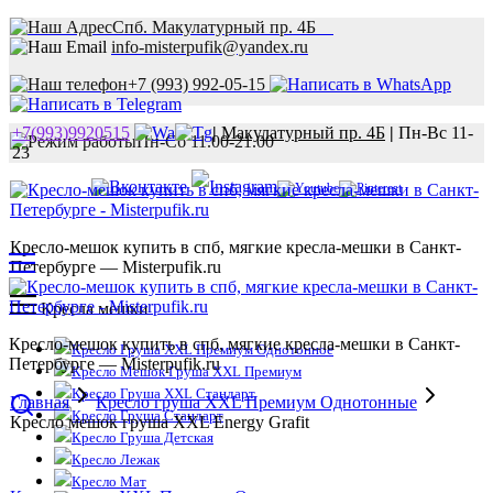
Спб. Макулатурный пр. 4Б
info-misterpufik@yandex.ru
+7 (993) 992-05-15
+7(993)9920515
|
Макулатурный пр. 4Б
|
Пн-Вс 11-
Пн-Сб 11.00-21.00
23
Кресло-мешок купить в спб, мягкие кресла-мешки в Санкт-
Петербурге — Misterpufik.ru
Кресла мешки
Кресло-мешок купить в спб, мягкие кресла-мешки в Санкт-
Кресло Груша XXL Премиум Однотонное
Петербурге — Misterpufik.ru
Кресло Мешок Груша XXL Премиум
Кресло Груша XXL Стандарт
Главная
Кресло груша XXL Премиум Однотонные
Кресло Груша Стандарт
Кресло мешок груша XXL Energy Grafit
Кресло Груша Детская
Кресло Лежак
Кресло Мат