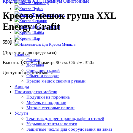
Кресло груша XXL Премиум Однотонные
Кресло Пирамида
Кресло Пуфик
Кресло мешок груша XXL
Кресло Трон Трансформер
Кресло Ферарри
Energy Grafit
Кресло футбольный мяч
Кресло Шайба
Кресло Шар
5500
₽
Наполнитель Для Кресел Мешков
(Доступно для предзаказа)
Главная
Оплата
Высота: 135 см. Диаметр: 90 см. Объём: 350л.
Доставка
Описание тканей
Доступно для предзаказа
Обмен и возврат
Кресло мешок своими руками
Аренда
Производство мебели
Подушки из поролона
Мебель из поддонов
Мягкие стеновые панели
Услуги
Текстиль для ресторанов, кафе и отелей
Укрывные тенты и пологи
Защитные чехлы для оборудования на заказ