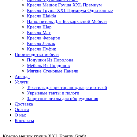
Кресло Мешок Груша XXL Премиум
Кресло Груша XXL Премиум Однотонные
Кресло Шайба
Наполнитель Для Бескаркасной Мебели
Кресло Шар
Кресло Мат
Кресло Ферарри
Кресло Лежак
Кресло Пуфик
Производство мебели
Подушки Из Поролона
Мебель Из Поддонов
Мягкие Стеновые Панели
Аренда
Услуги
Текстиль для ресторанов, кафе и отелей
Укрывные тенты и пологи
Защитные чехлы для оборудования
Доставка
Оплата
О нас
Контакты
Кресло мешок груша XXL Energy Grafit