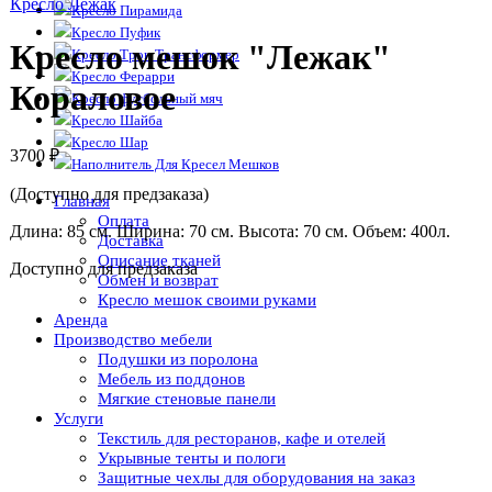
Кресло Лежак
Кресло Пирамида
Кресло Пуфик
Кресло мешок "Лежак"
Кресло Трон Трансформер
Кресло Ферарри
Кораловое
Кресло футбольный мяч
Кресло Шайба
Кресло Шар
3700
₽
Наполнитель Для Кресел Мешков
(Доступно для предзаказа)
Главная
Оплата
Длина: 85 см. Ширина: 70 см. Высота: 70 см. Объем: 400л.
Доставка
Описание тканей
Доступно для предзаказа
Обмен и возврат
Кресло мешок своими руками
Аренда
Производство мебели
Подушки из поролона
Мебель из поддонов
Мягкие стеновые панели
Услуги
Текстиль для ресторанов, кафе и отелей
Укрывные тенты и пологи
Защитные чехлы для оборудования на заказ