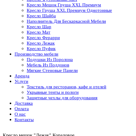
Кресло Мешок Груша XXL Премиум
Кресло Груша XXL Премиум Однотонные
Кресло Шайба
Наполнитель Для Бескаркасной Мебели
Кресло Шар
Кресло Мат
Кресло Ферарри
Кресло Лежак
Кресло Пуфик
Производство мебели
Подушки Из Поролона
Мебель Из Поддонов
Мягкие Стеновые Панели
Аренда
Услуги
Текстиль для ресторанов, кафе и отелей
Укрывные тенты и пологи
Защитные чехлы для оборудования
Доставка
Оплата
О нас
Контакты
Кресло мешок "Лежак" Кораловое