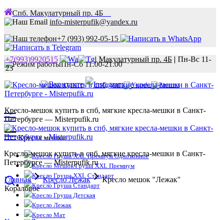
Спб. Макулатурный пр. 4Б
info-misterpufik@yandex.ru
+7 (993) 992-05-15
+7(993)9920515
|
Макулатурный пр. 4Б
|
Пн-Вс 11-
Пн-Сб 11.00-21.00
23
Кресло-мешок купить в спб, мягкие кресла-мешки в Санкт-
Петербурге — Misterpufik.ru
Кресла мешки
Кресло-мешок купить в спб, мягкие кресла-мешки в Санкт-
Кресло Груша XXL Премиум Однотонное
Петербурге — Misterpufik.ru
Кресло Мешок Груша XXL Премиум
Кресло Груша XXL Стандарт
Главная
Кресло Лежак
Кресло мешок "Лежак"
Кресло Груша Стандарт
Кораловое
Кресло Груша Детская
Кресло Лежак
Кресло Мат