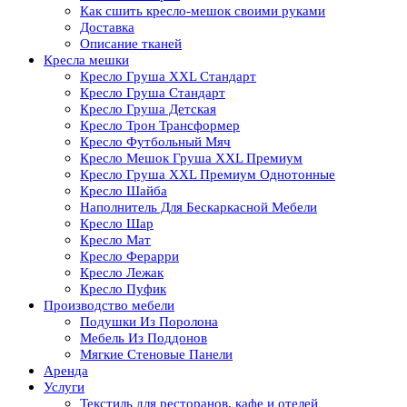
Как сшить кресло-мешок своими руками
Доставка
Описание тканей
Кресла мешки
Кресло Груша XXL Стандарт
Кресло Груша Cтандарт
Кресло Груша Детская
Кресло Трон Трансформер
Кресло Футбольный Мяч
Кресло Мешок Груша XXL Премиум
Кресло Груша XXL Премиум Однотонные
Кресло Шайба
Наполнитель Для Бескаркасной Мебели
Кресло Шар
Кресло Мат
Кресло Ферарри
Кресло Лежак
Кресло Пуфик
Производство мебели
Подушки Из Поролона
Мебель Из Поддонов
Мягкие Стеновые Панели
Аренда
Услуги
Текстиль для ресторанов, кафе и отелей