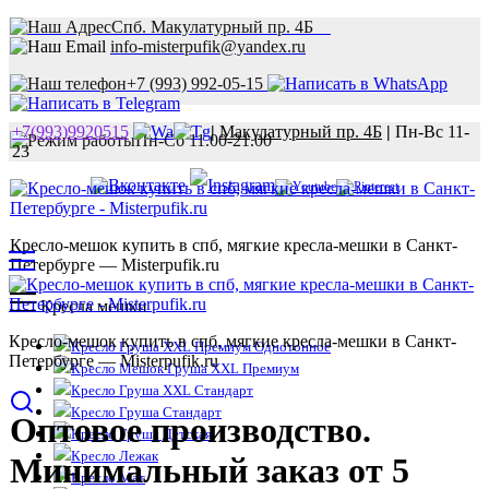
Спб. Макулатурный пр. 4Б
info-misterpufik@yandex.ru
+7 (993) 992-05-15
+7(993)9920515
|
Макулатурный пр. 4Б
|
Пн-Вс 11-
Пн-Сб 11.00-21.00
23
Кресло-мешок купить в спб, мягкие кресла-мешки в Санкт-
Петербурге — Misterpufik.ru
Кресла мешки
Кресло-мешок купить в спб, мягкие кресла-мешки в Санкт-
Кресло Груша XXL Премиум Однотонное
Петербурге — Misterpufik.ru
Кресло Мешок Груша XXL Премиум
Кресло Груша XXL Стандарт
Кресло Груша Стандарт
Оптовое производство.
Кресло Груша Детская
Кресло Лежак
Минимальный заказ от 5
Кресло Мат