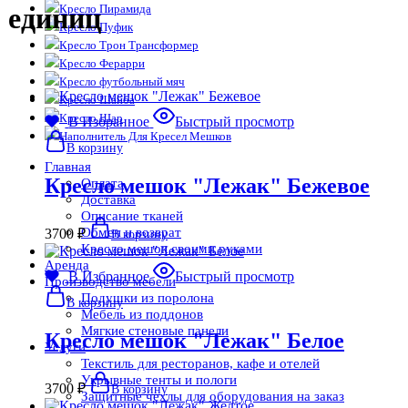
Кресло Пирамида
единиц
Кресло Пуфик
Кресло Трон Трансформер
Кресло Ферарри
Кресло футбольный мяч
Кресло Шайба
Кресло Шар
В Избранное
Быстрый просмотр
Наполнитель Для Кресел Мешков
В корзину
Главная
Кресло мешок "Лежак" Бежевое
Оплата
Доставка
Описание тканей
Обмен и возврат
3700
₽
В корзину
Кресло мешок своими руками
Аренда
В Избранное
Быстрый просмотр
Производство мебели
Подушки из поролона
В корзину
Мебель из поддонов
Мягкие стеновые панели
Кресло мешок "Лежак" Белое
Услуги
Текстиль для ресторанов, кафе и отелей
Укрывные тенты и пологи
3700
₽
В корзину
Защитные чехлы для оборудования на заказ