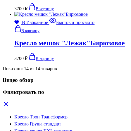
3700
₽
В корзину
В Избранное
Быстрый просмотр
В корзину
Кресло мешок "Лежак"Бирюзовое
3700
₽
В корзину
Показано:
14
из
14
товаров
Видео обзор
Фильтровать по
Кресло Трон Трансформер
Кресло Груша стандарт
Кресло груша XXL стандарт