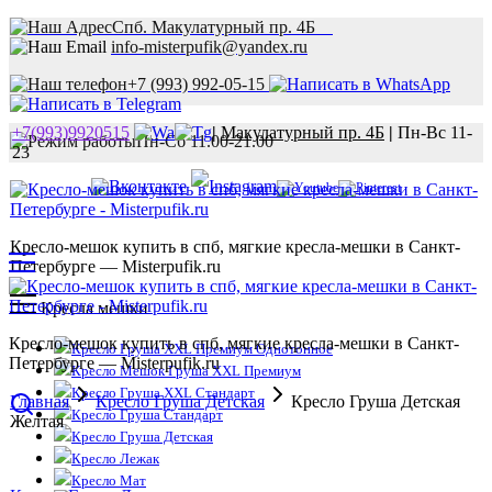
Спб. Макулатурный пр. 4Б
info-misterpufik@yandex.ru
+7 (993) 992-05-15
+7(993)9920515
|
Макулатурный пр. 4Б
|
Пн-Вс 11-
Пн-Сб 11.00-21.00
23
Кресло-мешок купить в спб, мягкие кресла-мешки в Санкт-
Петербурге — Misterpufik.ru
Кресла мешки
Кресло-мешок купить в спб, мягкие кресла-мешки в Санкт-
Кресло Груша XXL Премиум Однотонное
Петербурге — Misterpufik.ru
Кресло Мешок Груша XXL Премиум
Кресло Груша XXL Стандарт
Главная
Кресло Груша Детская
Кресло Груша Детская
Кресло Груша Стандарт
Желтая
Кресло Груша Детская
Кресло Лежак
Кресло Мат