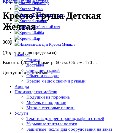
Кресло Груша Детская
Кресло Пирамида
Кресло Пуфик
Кресло Груша Детская
Кресло Трон Трансформер
Кресло Ферарри
Желтая
Кресло футбольный мяч
Кресло Шайба
Кресло Шар
3000
₽
Наполнитель Для Кресел Мешков
(Доступно для предзаказа)
Главная
Оплата
Высота: 120 см. Диаметр: 60 см. Объём: 170 л.
Доставка
Описание тканей
Доступно для предзаказа
Обмен и возврат
Кресло мешок своими руками
Аренда
Производство мебели
Подушки из поролона
Мебель из поддонов
Мягкие стеновые панели
Услуги
Текстиль для ресторанов, кафе и отелей
Укрывные тенты и пологи
Защитные чехлы для оборудования на заказ