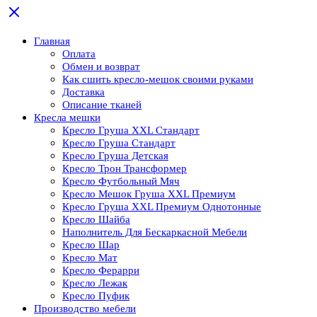
Главная
Оплата
Обмен и возврат
Как сшить кресло-мешок своими руками
Доставка
Описание тканей
Кресла мешки
Кресло Груша XXL Стандарт
Кресло Груша Cтандарт
Кресло Груша Детская
Кресло Трон Трансформер
Кресло Футбольный Мяч
Кресло Мешок Груша XXL Премиум
Кресло Груша XXL Премиум Однотонные
Кресло Шайба
Наполнитель Для Бескаркасной Мебели
Кресло Шар
Кресло Мат
Кресло Ферарри
Кресло Лежак
Кресло Пуфик
Производство мебели