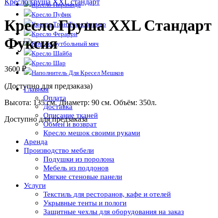
Кресло груша XXL стандарт
Кресло Пирамида
Кресло Пуфик
Кресло Груша XXL Стандарт
Кресло Трон Трансформер
Кресло Ферарри
Фуксия
Кресло футбольный мяч
Кресло Шайба
Кресло Шар
3600
₽
Наполнитель Для Кресел Мешков
(Доступно для предзаказа)
Главная
Оплата
Высота: 135 см. Диаметр: 90 см. Объём: 350л.
Доставка
Описание тканей
Доступно для предзаказа
Обмен и возврат
Кресло мешок своими руками
Аренда
Производство мебели
Подушки из поролона
Мебель из поддонов
Мягкие стеновые панели
Услуги
Текстиль для ресторанов, кафе и отелей
Укрывные тенты и пологи
Защитные чехлы для оборудования на заказ