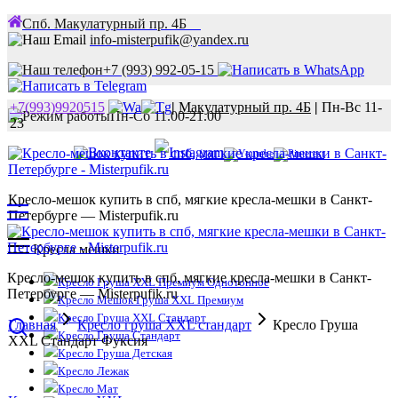
Спб. Макулатурный пр. 4Б
info-misterpufik@yandex.ru
+7 (993) 992-05-15
+7(993)9920515
|
Макулатурный пр. 4Б
|
Пн-Вс 11-
Пн-Сб 11.00-21.00
23
Кресло-мешок купить в спб, мягкие кресла-мешки в Санкт-
Петербурге — Misterpufik.ru
Кресла мешки
Кресло-мешок купить в спб, мягкие кресла-мешки в Санкт-
Кресло Груша XXL Премиум Однотонное
Петербурге — Misterpufik.ru
Кресло Мешок Груша XXL Премиум
Кресло Груша XXL Стандарт
Главная
Кресло груша XXL стандарт
Кресло Груша
Кресло Груша Стандарт
XXL Стандарт Фуксия
Кресло Груша Детская
Кресло Лежак
Кресло Мат