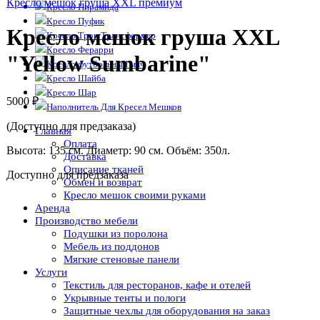
Кресло мешок груша XXL премиум
Кресло Пирамида
Кресло Пуфик
Кресло мешок груша XXL
Кресло Трон Трансформер
Кресло Ферарри
"Yellow Sumbarine"
Кресло футбольный мяч
Кресло Шайба
Кресло Шар
5000
₽
Наполнитель Для Кресел Мешков
(Доступно для предзаказа)
Главная
Оплата
Высота: 135 см. Диаметр: 90 см. Объём: 350л.
Доставка
Описание тканей
Доступно для предзаказа
Обмен и возврат
Кресло мешок своими руками
Аренда
Производство мебели
Подушки из поролона
Мебель из поддонов
Мягкие стеновые панели
Услуги
Текстиль для ресторанов, кафе и отелей
Укрывные тенты и пологи
Защитные чехлы для оборудования на заказ