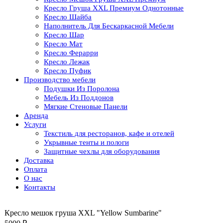
Кресло Груша XXL Премиум Однотонные
Кресло Шайба
Наполнитель Для Бескаркасной Мебели
Кресло Шар
Кресло Мат
Кресло Ферарри
Кресло Лежак
Кресло Пуфик
Производство мебели
Подушки Из Поролона
Мебель Из Поддонов
Мягкие Стеновые Панели
Аренда
Услуги
Текстиль для ресторанов, кафе и отелей
Укрывные тенты и пологи
Защитные чехлы для оборудования
Доставка
Оплата
О нас
Контакты
Кресло мешок груша XXL "Yellow Sumbarine"