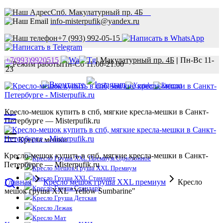
Спб. Макулатурный пр. 4Б
info-misterpufik@yandex.ru
+7 (993) 992-05-15
+7(993)9920515
|
Макулатурный пр. 4Б
|
Пн-Вс 11-
Пн-Сб 11.00-21.00
23
Кресло-мешок купить в спб, мягкие кресла-мешки в Санкт-
Петербурге — Misterpufik.ru
Кресла мешки
Кресло-мешок купить в спб, мягкие кресла-мешки в Санкт-
Кресло Груша XXL Премиум Однотонное
Петербурге — Misterpufik.ru
Кресло Мешок Груша XXL Премиум
Кресло Груша XXL Стандарт
Главная
Кресло мешок груша XXL премиум
Кресло
Кресло Груша Стандарт
мешок груша XXL "Yellow Sumbarine"
Кресло Груша Детская
Кресло Лежак
Кресло Мат