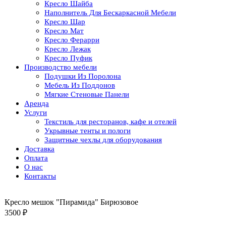
Кресло Шайба
Наполнитель Для Бескаркасной Мебели
Кресло Шар
Кресло Мат
Кресло Ферарри
Кресло Лежак
Кресло Пуфик
Производство мебели
Подушки Из Поролона
Мебель Из Поддонов
Мягкие Стеновые Панели
Аренда
Услуги
Текстиль для ресторанов, кафе и отелей
Укрывные тенты и пологи
Защитные чехлы для оборудования
Доставка
Оплата
О нас
Контакты
Кресло мешок "Пирамида" Бирюзовое
3500
₽