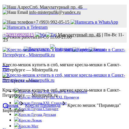
Спб. Макулатурный пр. 4Б
info-misterpufik@yandex.ru
+7 (993) 992-05-15
+7(993)9920515
|
Макулатурный пр. 4Б
|
Пн-Вс 11-
Пн-Сб 11.00-21.00
23
Кресло-мешок купить в спб, мягкие кресла-мешки в Санкт-
Петербурге — Misterpufik.ru
Кресла мешки
Кресло-мешок купить в спб, мягкие кресла-мешки в Санкт-
Кресло Груша XXL Премиум Однотонное
Петербурге — Misterpufik.ru
Кресло Мешок Груша XXL Премиум
Кресло Груша XXL Стандарт
Главная
Кресло Пирамида
Кресло мешок "Пирамида"
Кресло Груша Стандарт
Бирюзовое
Кресло Груша Детская
Кресло Лежак
Кресло Мат