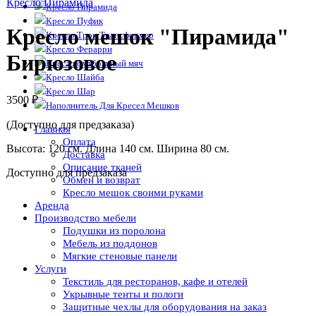
Кресло Пирамида
Кресло Пирамида
Кресло Пуфик
Кресло мешок "Пирамида"
Кресло Трон Трансформер
Кресло Ферарри
Бирюзовое
Кресло футбольный мяч
Кресло Шайба
Кресло Шар
3500
₽
Наполнитель Для Кресел Мешков
(Доступно для предзаказа)
Главная
Оплата
Высота: 120 см. Длина 140 см. Ширина 80 см.
Доставка
Описание тканей
Доступно для предзаказа
Обмен и возврат
Кресло мешок своими руками
Аренда
Производство мебели
Подушки из поролона
Мебель из поддонов
Мягкие стеновые панели
Услуги
Текстиль для ресторанов, кафе и отелей
Укрывные тенты и пологи
Защитные чехлы для оборудования на заказ