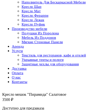
Наполнитель Для Бескаркасной Мебели
Кресло Шар
Кресло Мат
Кресло Ферарри
Кресло Лежак
Кресло Пуфик
Производство мебели
Подушки Из Поролона
Мебель Из Поддонов
Мягкие Стеновые Панели
Аренда
Услуги
Текстиль для ресторанов, кафе и отелей
Укрывные тенты и пологи
Защитные чехлы для оборудования
Доставка
Оплата
О нас
Контакты
Кресло мешок "Пирамида" Салатовое
3500
₽
Доступно для предзаказа