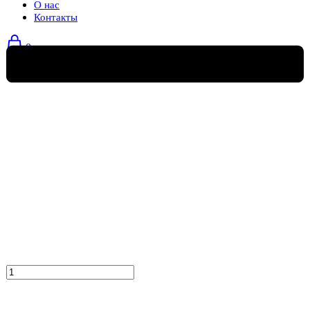
О нас
Контакты
0
Количество
товара
Кресло
мешок