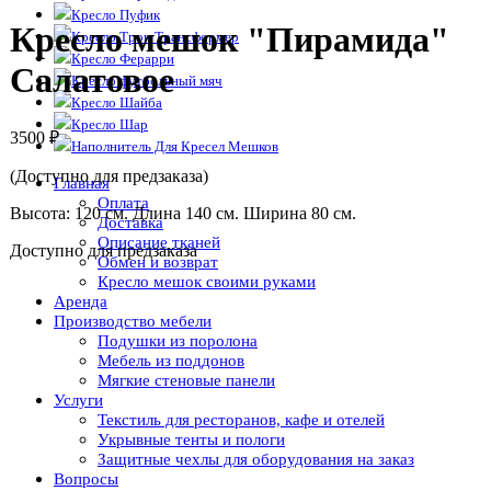
Кресло Пуфик
Кресло мешок "Пирамида"
Кресло Трон Трансформер
Кресло Ферарри
Салатовое
Кресло футбольный мяч
Кресло Шайба
Кресло Шар
3500
₽
Наполнитель Для Кресел Мешков
(Доступно для предзаказа)
Главная
Оплата
Высота: 120 см. Длина 140 см. Ширина 80 см.
Доставка
Описание тканей
Доступно для предзаказа
Обмен и возврат
Кресло мешок своими руками
Аренда
Производство мебели
Подушки из поролона
Мебель из поддонов
Мягкие стеновые панели
Услуги
Текстиль для ресторанов, кафе и отелей
Укрывные тенты и пологи
Защитные чехлы для оборудования на заказ
Вопросы