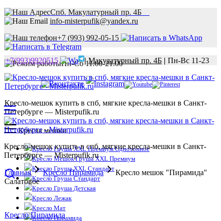
Спб. Макулатурный пр. 4Б
info-misterpufik@yandex.ru
+7 (993) 992-05-15
+7(993)9920515
|
Макулатурный пр. 4Б
|
Пн-Вс 11-23
Пн-Сб 11.00-21.00
Кресло-мешок купить в спб, мягкие кресла-мешки в Санкт-
Петербурге — Misterpufik.ru
Кресла мешки
Кресло-мешок купить в спб, мягкие кресла-мешки в Санкт-
Кресло Груша XXL Премиум Однотонное
Петербурге — Misterpufik.ru
Кресло Мешок Груша XXL Премиум
Кресло Груша XXL Стандарт
Главная
Кресло Пирамида
Кресло мешок "Пирамида"
Кресло Груша Стандарт
Салатовое
Кресло Груша Детская
Кресло Лежак
Кресло Мат
Кресло Пирамида
Кресло Пирамида