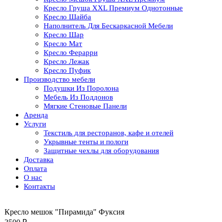
Кресло Груша XXL Премиум Однотонные
Кресло Шайба
Наполнитель Для Бескаркасной Мебели
Кресло Шар
Кресло Мат
Кресло Ферарри
Кресло Лежак
Кресло Пуфик
Производство мебели
Подушки Из Поролона
Мебель Из Поддонов
Мягкие Стеновые Панели
Аренда
Услуги
Текстиль для ресторанов, кафе и отелей
Укрывные тенты и пологи
Защитные чехлы для оборудования
Доставка
Оплата
О нас
Контакты
Кресло мешок "Пирамида" Фуксия