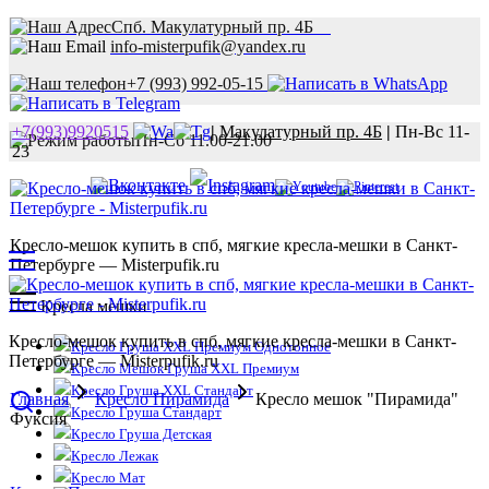
Спб. Макулатурный пр. 4Б
info-misterpufik@yandex.ru
+7 (993) 992-05-15
+7(993)9920515
|
Макулатурный пр. 4Б
|
Пн-Вс 11-
Пн-Сб 11.00-21.00
23
Кресло-мешок купить в спб, мягкие кресла-мешки в Санкт-
Петербурге — Misterpufik.ru
Кресла мешки
Кресло-мешок купить в спб, мягкие кресла-мешки в Санкт-
Кресло Груша XXL Премиум Однотонное
Петербурге — Misterpufik.ru
Кресло Мешок Груша XXL Премиум
Кресло Груша XXL Стандарт
Главная
Кресло Пирамида
Кресло мешок "Пирамида"
Кресло Груша Стандарт
Фуксия
Кресло Груша Детская
Кресло Лежак
Кресло Мат