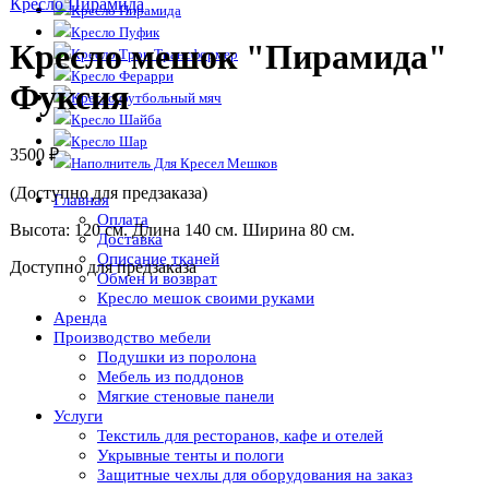
Кресло Пирамида
Кресло Пирамида
Кресло Пуфик
Кресло мешок "Пирамида"
Кресло Трон Трансформер
Кресло Ферарри
Фуксия
Кресло футбольный мяч
Кресло Шайба
Кресло Шар
3500
₽
Наполнитель Для Кресел Мешков
(Доступно для предзаказа)
Главная
Оплата
Высота: 120 см. Длина 140 см. Ширина 80 см.
Доставка
Описание тканей
Доступно для предзаказа
Обмен и возврат
Кресло мешок своими руками
Аренда
Производство мебели
Подушки из поролона
Мебель из поддонов
Мягкие стеновые панели
Услуги
Текстиль для ресторанов, кафе и отелей
Укрывные тенты и пологи
Защитные чехлы для оборудования на заказ