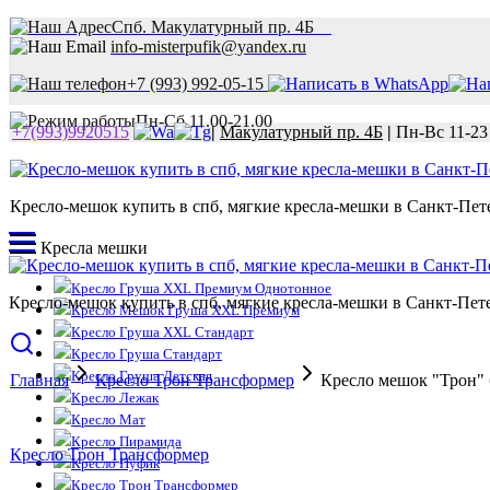
Спб. Макулатурный пр. 4Б
info-misterpufik@yandex.ru
+7 (993) 992-05-15
Пн-Сб 11.00-21.00
+7(993)9920515
|
Макулатурный пр. 4Б
|
Пн-Вс 11-23
Кресло-мешок купить в спб, мягкие кресла-мешки в Санкт-Пете
Кресла мешки
Кресло Груша XXL Премиум Однотонное
Кресло-мешок купить в спб, мягкие кресла-мешки в Санкт-Пете
Кресло Мешок Груша XXL Премиум
Кресло Груша XXL Стандарт
Кресло Груша Стандарт
Кресло Груша Детская
Главная
Кресло Трон Трансформер
Кресло мешок "Трон" 
Кресло Лежак
Кресло Мат
Кресло Пирамида
Кресло Трон Трансформер
Кресло Пуфик
Кресло Трон Трансформер