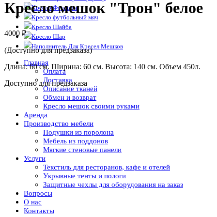
Кресло мешок "Трон" белое
Кресло Ферарри
Кресло футбольный мяч
Кресло Шайба
4000
₽
Кресло Шар
Наполнитель Для Кресел Мешков
(Доступно для предзаказа)
Главная
Длина: 60 см. Ширина: 60 см. Высота: 140 см. Объем 450л.
Оплата
Доставка
Доступно для предзаказа
Описание тканей
Обмен и возврат
Кресло мешок своими руками
Аренда
Производство мебели
Подушки из поролона
Мебель из поддонов
Мягкие стеновые панели
Услуги
Текстиль для ресторанов, кафе и отелей
Укрывные тенты и пологи
Защитные чехлы для оборудования на заказ
Вопросы
О нас
Контакты