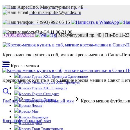
Спб. Макулатурный пр. 4Б
info-misterpufik@yandex.ru
+7 (993) 992-05-15
Пн-Сб 11.00-21.00
+7(993)9920515
|
Макулатурный пр. 4Б
|
Пн-Вс 11-23
Кресло-мешок купить в спб, мягкие кресла-мешки в Санкт-Пете
Кресла мешки
Кресло Груша XXL Премиум Однотонное
Кресло-мешок купить в спб, мягкие кресла-мешки в Санкт-Пете
Кресло Мешок Груша XXL Премиум
Кресло Груша XXL Стандарт
Кресло Груша Стандарт
Кресло Груша Детская
Главная
Кресло футбольный мяч
Кресло мешок футбольн
Кресло Лежак
Кресло Мат
Кресло Пирамида
Кресло футбольный мяч
Кресло Пуфик
Кресло Трон Трансформер