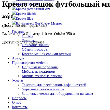
Кресло мешок футбольный мя
Кресло Ферарри
Кресло футбольный мяч
Кресло Шайба
4000
₽
Кресло Шар
Наполнитель Для Кресел Мешков
(Доступно для предзаказа)
Главная
Высота 90 см.Диаметр 110 см. Объём 350 л.
Оплата
Доставка
Доступно для предзаказа
Описание тканей
Обмен и возврат
Кресло мешок своими руками
Аренда
Производство мебели
Подушки из поролона
Мебель из поддонов
Мягкие стеновые панели
Услуги
Текстиль для ресторанов, кафе и отелей
Укрывные тенты и пологи
Защитные чехлы для оборудования на заказ
Вопросы
О нас
Контакты