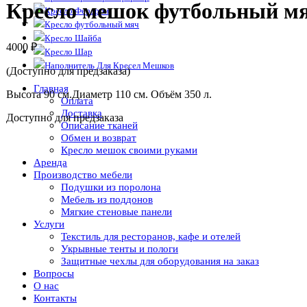
Кресло мешок футбольный м
Кресло Ферарри
Кресло футбольный мяч
Кресло Шайба
4000
₽
Кресло Шар
Наполнитель Для Кресел Мешков
(Доступно для предзаказа)
Главная
Высота 90 см.Диаметр 110 см. Объём 350 л.
Оплата
Доставка
Доступно для предзаказа
Описание тканей
Обмен и возврат
Кресло мешок своими руками
Аренда
Производство мебели
Подушки из поролона
Мебель из поддонов
Мягкие стеновые панели
Услуги
Текстиль для ресторанов, кафе и отелей
Укрывные тенты и пологи
Защитные чехлы для оборудования на заказ
Вопросы
О нас
Контакты