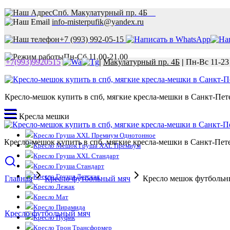
Спб. Макулатурный пр. 4Б
info-misterpufik@yandex.ru
+7 (993) 992-05-15
Пн-Сб 11.00-21.00
+7(993)9920515
|
Макулатурный пр. 4Б
|
Пн-Вс 11-23
Кресло-мешок купить в спб, мягкие кресла-мешки в Санкт-Пете
Кресла мешки
Кресло Груша XXL Премиум Однотонное
Кресло-мешок купить в спб, мягкие кресла-мешки в Санкт-Пете
Кресло Мешок Груша XXL Премиум
Кресло Груша XXL Стандарт
Кресло Груша Стандарт
Кресло Груша Детская
Главная
Кресло футбольный мяч
Кресло мешок футбольн
Кресло Лежак
Кресло Мат
Кресло Пирамида
Кресло футбольный мяч
Кресло Пуфик
Кресло Трон Трансформер