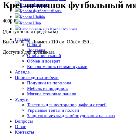
Кресло мешок футбольный мя
Кресло Ферарри
Кресло футбольный мяч
Кресло Шайба
4000
₽
Кресло Шар
Наполнитель Для Кресел Мешков
(Доступно для предзаказа)
Главная
Высота 90 см.Диаметр 110 см. Объём 350 л.
Оплата
Доставка
Доступно для предзаказа
Описание тканей
Обмен и возврат
Кресло мешок своими руками
Аренда
Производство мебели
Подушки из поролона
Мебель из поддонов
Мягкие стеновые панели
Услуги
Текстиль для ресторанов, кафе и отелей
Укрывные тенты и пологи
Защитные чехлы для оборудования на заказ
Вопросы
О нас
Контакты