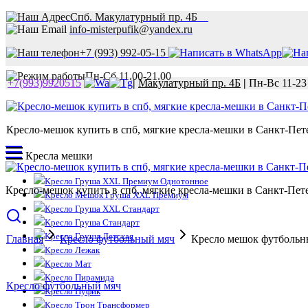
Спб. Макулатурный пр. 4Б
info-misterpufik@yandex.ru
+7 (993) 992-05-15
Пн-Сб 11.00-21.00
+7(993)9920515
|
Макулатурный пр. 4Б
|
Пн-Вс 11-23
Кресло-мешок купить в спб, мягкие кресла-мешки в Санкт-Пете
Кресла мешки
Кресло Груша XXL Премиум Однотонное
Кресло-мешок купить в спб, мягкие кресла-мешки в Санкт-Пете
Кресло Мешок Груша XXL Премиум
Кресло Груша XXL Стандарт
Кресло Груша Стандарт
Кресло Груша Детская
Главная
Кресло футбольный мяч
Кресло мешок футбольн
Кресло Лежак
Кресло Мат
Кресло Пирамида
Кресло футбольный мяч
Кресло Пуфик
Кресло Трон Трансформер